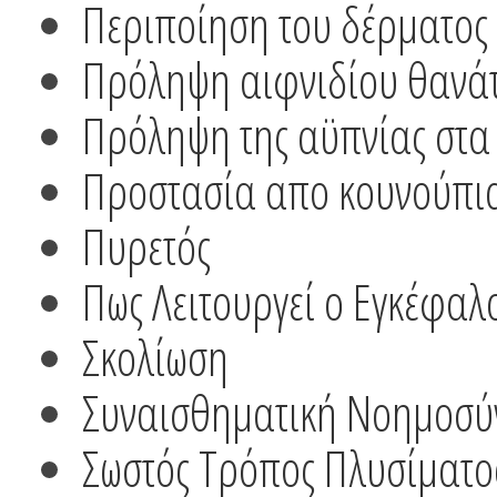
Περιποίηση του δέρματος
Πρόληψη αιφνιδίου θανά
Πρόληψη της αϋπνίας στα 
Προστασία απο κουνούπι
Πυρετός
Πως Λειτουργεί ο Εγκέφαλ
Σκολίωση
Συναισθηματική Νοημοσύν
Σωστός Τρόπος Πλυσίματο