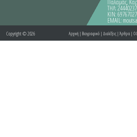
Παλαμάς, Κα
ΤΗΛ: 2444023
ΚΙΝ: 6976702
EMAIL:
moutsa
Copyright © 2026
Αρχική
|
Βιογραφικό
|
Διαλέξεις
|
Άρθρα
|
Οδ