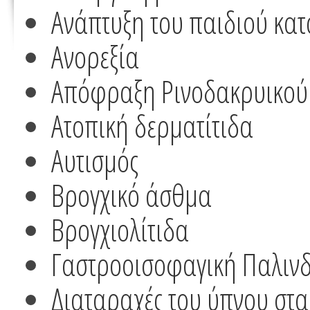
Ανάπτυξη του παιδιού κα
Ανορεξία
Απόφραξη Ρινοδακρυικού
Ατοπική δερματίτιδα
Αυτισμός
Βρογχικό άσθμα
Βρογχιολίτιδα
Γαστροοισοφαγική Παλιν
Διαταραχές του ύπνου στα