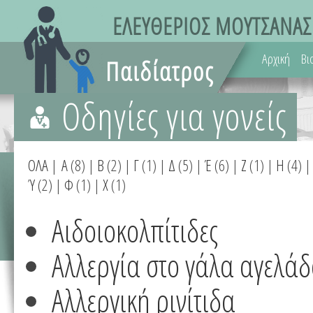
Αρχική
Βι
Οδηγίες για γονείς
ΟΛΑ
|
Α
(8)
|
Β
(2)
|
Γ
(1)
|
Δ
(5)
|
Έ
(6)
|
Ζ
(1)
|
Η
(4)
Ύ
(2)
|
Φ
(1)
|
Χ
(1)
Αιδοιοκολπίτιδες
Αλλεργία στο γάλα αγελάδ
Αλλεργική ρινίτιδα