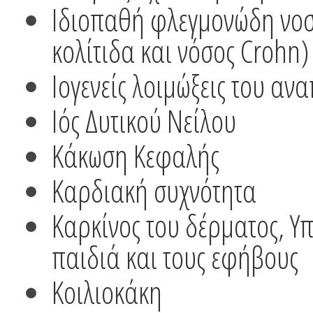
Ιδιοπαθή φλεγμονώδη νοσ
κολίτιδα και νόσος Crohn)
Ιογενείς λοιμώξεις του αν
Ιός Δυτικού Νείλου
Κάκωση Κεφαλής
Καρδιακή συχνότητα
Καρκίνος του δέρματος, Υ
παιδιά και τους εφήβους
Κοιλιοκάκη