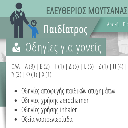
Αρχική
Βι
Οδηγίες για γονείς
ΟΛΑ
|
Α
(8)
|
Β
(2)
|
Γ
(1)
|
Δ
(5)
|
Έ
(6)
|
Ζ
(1)
|
Η
(4)
Ύ
(2)
|
Φ
(1)
|
Χ
(1)
Οδηγίες αποφυγής παιδικών ατυχημάτων
Οδηγίες χρήσης aerochamer
Οδηγίες χρήσης inhaler
Οξεία γαστρεντερίτιδα