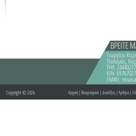
ΒΡΕΙΤΕ Μ
Γεωργίου Καρ
Παλαμάς, Κα
ΤΗΛ: 2444023
ΚΙΝ: 6976702
EMAIL:
moutsa
Copyright © 2026
Αρχική
|
Βιογραφικό
|
Διαλέξεις
|
Άρθρα
|
Οδ