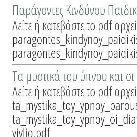
Παράγοντες Κινδύνου Παιδι
Δείτε ή κατεβάστε το pdf αρχε
paragontes_kindynoy_paidiki
paragontes_kindynoy_paidiki
Τα μυστικά του ύπνου και οι
Δείτε ή κατεβάστε το pdf αρχε
ta_mystika_toy_ypnoy_parous
ta_mystika_toy_ypnoy_oi_diat
vivlio.pdf