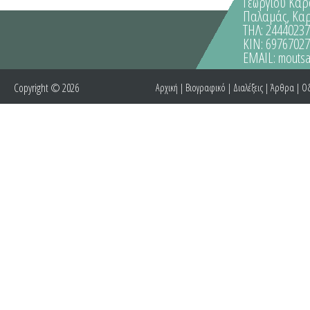
Γεωργίου Καρ
Παλαμάς, Κα
ΤΗΛ: 2444023
ΚΙΝ: 6976702
EMAIL:
moutsa
Copyright © 2026
Αρχική
|
Βιογραφικό
|
Διαλέξεις
|
Άρθρα
|
Οδ