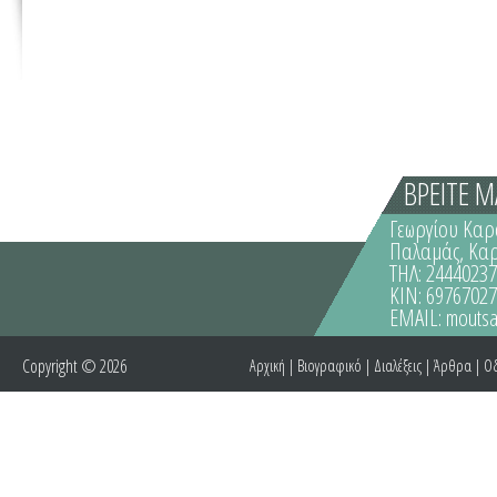
ΒΡΕΙΤΕ Μ
Γεωργίου Καρ
Παλαμάς, Κα
ΤΗΛ: 2444023
ΚΙΝ: 6976702
EMAIL:
moutsa
Copyright © 2026
Αρχική
|
Βιογραφικό
|
Διαλέξεις
|
Άρθρα
|
Οδ