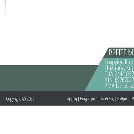
ΒΡΕΙΤΕ Μ
Γεωργίου Καρ
Παλαμάς, Κα
ΤΗΛ: 2444023
ΚΙΝ: 6976702
EMAIL:
moutsa
Copyright © 2026
Αρχική
|
Βιογραφικό
|
Διαλέξεις
|
Άρθρα
|
Οδ