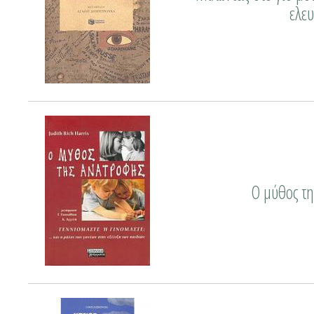
ελε
Ο μύθος τ