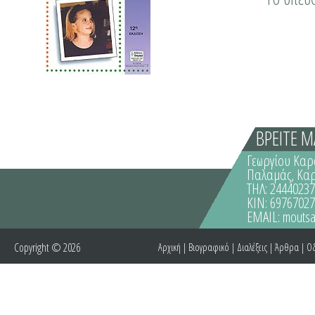
ΒΡΕΙΤΕ Μ
Γεωργίου Καρ
Παλαμάς, Κα
ΤΗΛ: 2444023
ΚΙΝ: 6976702
EMAIL:
moutsa
Copyright © 2026
Αρχική
|
Βιογραφικό
|
Διαλέξεις
|
Άρθρα
|
Οδ