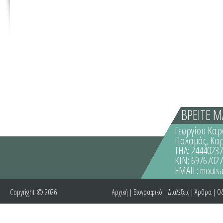
ΒΡΕΙΤΕ Μ
Γεωργίου Καρ
Παλαμάς, Κα
ΤΗΛ: 2444023
ΚΙΝ: 6976702
EMAIL:
moutsa
Copyright © 2026
Αρχική
|
Βιογραφικό
|
Διαλέξεις
|
Άρθρα
|
Οδ