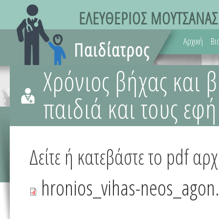
Αρχική
Βι
Χρόνιος βήχας και β
παιδιά και τους εφ
Δείτε ή κατεβάστε το pdf αρχ
hronios_vihas-neos_agon