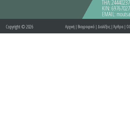
ΤΗΛ: 2444023
ΚΙΝ: 6976702
EMAIL:
moutsa
Copyright © 2026
Αρχική
|
Βιογραφικό
|
Διαλέξεις
|
Άρθρα
|
Οδ