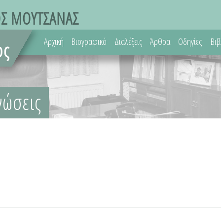
Αρχική
Βιογραφικό
Διαλέξεις
Άρθρα
Οδηγίες
Βιβ
νώσεις